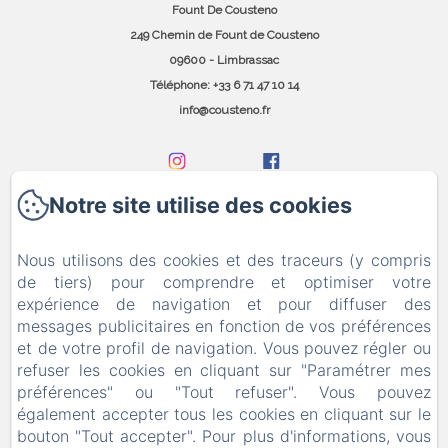
Fount De Cousteno
249 Chemin de Fount de Cousteno
09600 - Limbrassac
Téléphone: +33 6 71 47 10 14
info@cousteno.fr
Notre site utilise des cookies
Accueil
Nous utilisons des cookies et des traceurs (y compris
Contact
de tiers) pour comprendre et optimiser votre
expérience de navigation et pour diffuser des
messages publicitaires en fonction de vos préférences
Politique de confidentialité
et de votre profil de navigation. Vous pouvez régler ou
refuser les cookies en cliquant sur "Paramétrer mes
Informations légales
préférences" ou "Tout refuser". Vous pouvez
également accepter tous les cookies en cliquant sur le
Informations sur les cookies
bouton "Tout accepter". Pour plus d'informations, vous