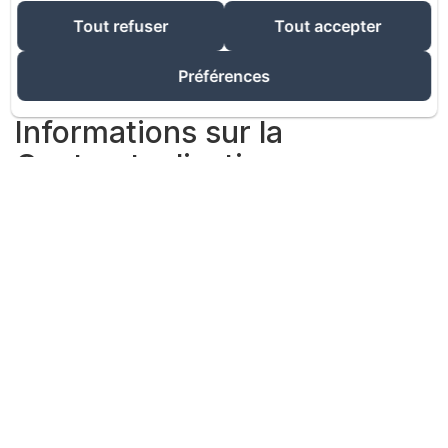
Email :
info@cousteno.fr
Tout refuser
Tout accepter
Téléphone : +33 671471014
Numéro SIRET : 94444159100012
Immatriculation Professionnelle : Fount de
Préférences
Cousteno
Informations sur la
Contractualisation
Électronique
Procédures de Réservation :
Étapes de Conclusion du Contrat : Les étapes
suivantes doivent être complétées pour finaliser une
réservation :
Sélectionner les dates et le type de chambre
Saisir les informations des clients
Examiner les détails de la réservation
Effectuer le paiement
Recevoir un email de confirmation
Gestion des Documents Électroniques :